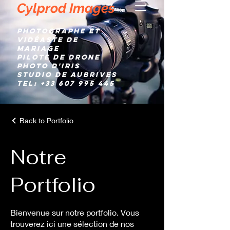
Cylprod Images
Photographe et
Vidéaste de
mariage
Pilote de Drone
Photo d'IRIS
Studio de AUBRIVES
TEL:
+33 607 995 445
Back to Portfolio
Notre
Portfolio
Bienvenue sur notre portfolio. Vous
trouverez ici une sélection de nos