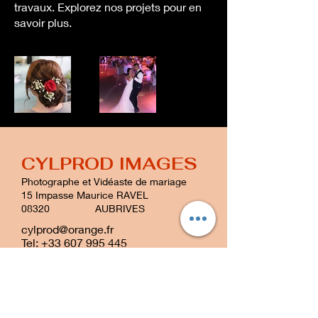
travaux. Explorez nos projets pour en
savoir plus.
CYLPROD IMAGES
Photographe et Vidéaste de mariage
15 Impasse Maurice RAVEL
08320 AUBRIVES
cylprod@orange.fr
Tel:
+33 607 995 445
Politique de confidentialité
Mentions légales
Politique de cookies
Loïc et Yves sont deux