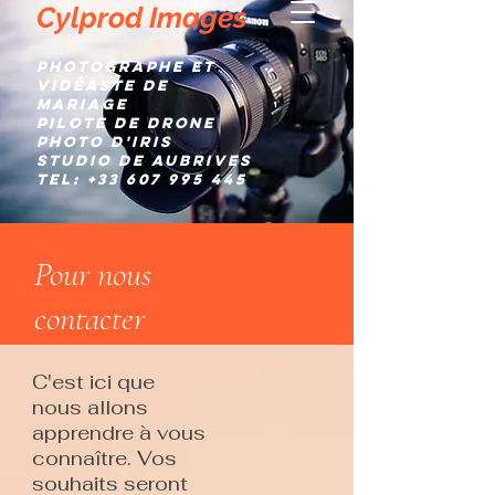
Cylprod Images
Photographe et
Vidéaste de
mariage
Pilote de Drone
Photo d'IRIS
Studio de AUBRIVES
TEL:
+33 607 995 445
Pour nous
contacter
C'est ici que
nous allons
apprendre à vous
connaître. Vos
souhaits seront