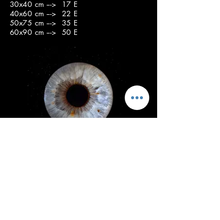
30x40 cm ---> 17 E
40x60 cm ---> 22 E
50x75 cm ---> 35 E
60x90 cm ---> 50 E