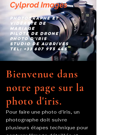
Cylprod Images
Photographe et
Vidéaste de
mariage
Pilote de Drone
Photo d'IRIS
Studio de AUBRIVES
TEL:
+33 607 995 445
Bienvenue dans
notre page sur la
photo d'iris.
Pour faire une photo d'iris, un
photographe doit suivre
plusieurs étapes technique pour