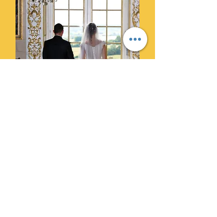
Ils ont choisi Cylprod Images
pour leur mariage et ne le
regrettent pas.
" Des photographes super
professionnels. Leur superbe