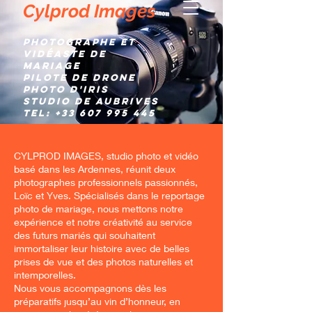
Cylprod Images
Photographe et
Vidéaste de
mariage
Pilote de Drone
Photo d'IRIS
Studio de AUBRIVES
TEL:
+33 607 995 445
CYLPROD IMAGES, studio photo et vidéo
basé dans les Ardennes, réunit deux
photographes professionnels passionnés,
Loïc et Yves. Spécialisés dans le reportage
photo de mariage, nous mettons notre
expérience et notre créativité au service
des futurs mariés qui souhaitent
immortaliser leur histoire avec de belles
prises de vue et des photos naturelles et
intemporelles.
Nous vous accompagnons dès les
préparatifs jusqu’au vin d’honneur, en