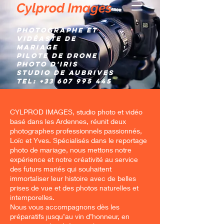
Cylprod Images
Photographe et
Vidéaste de
mariage
Pilote de Drone
Photo d'IRIS
Studio de AUBRIVES
TEL:
+33 607 995 445
CYLPROD IMAGES, studio photo et vidéo
basé dans les Ardennes, réunit deux
photographes professionnels passionnés,
Loïc et Yves. Spécialisés dans le reportage
photo de mariage, nous mettons notre
expérience et notre créativité au service
des futurs mariés qui souhaitent
immortaliser leur histoire avec de belles
prises de vue et des photos naturelles et
intemporelles.
Nous vous accompagnons dès les
préparatifs jusqu’au vin d’honneur, en