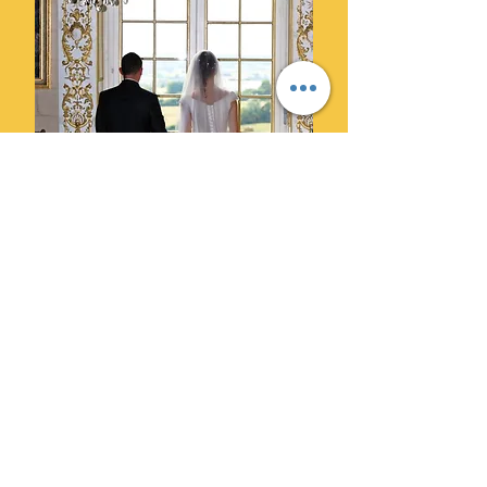
Ils ont choisi Cylprod Images
pour leur mariage et ne le
regrettent pas.
" Des photographes super
professionnels. Leur superbe