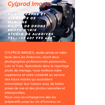
Cylprod Images
Photographe et
Vidéaste de
mariage
Pilote de Drone
Photo d'IRIS
Studio de AUBRIVES
TEL:
+33 607 995 445
CYLPROD IMAGES, studio photo et vidéo
basé dans les Ardennes, réunit deux
photographes professionnels passionnés,
Loïc et Yves. Spécialisés dans le reportage
photo de mariage, nous mettons notre
expérience et notre créativité au service
des futurs mariés qui souhaitent
immortaliser leur histoire avec de belles
prises de vue et des photos naturelles et
intemporelles.
Nous vous accompagnons dès les
préparatifs jusqu’au vin d’honneur, en