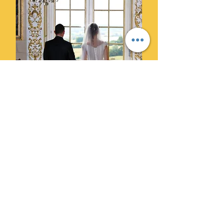
Ils ont choisi Cylprod Images
pour leur mariage et ne le
regrettent pas.
" Des photographes super
professionnels. Leur superbe