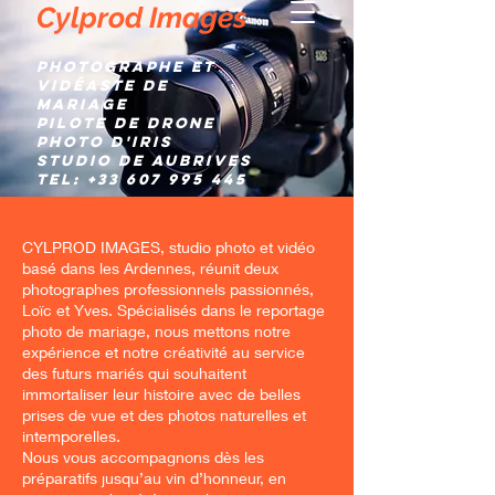
Cylprod Images
Photographe et
Vidéaste de
mariage
Pilote de Drone
Photo d'IRIS
Studio de AUBRIVES
TEL:
+33 607 995 445
CYLPROD IMAGES, studio photo et vidéo
basé dans les Ardennes, réunit deux
photographes professionnels passionnés,
Loïc et Yves. Spécialisés dans le reportage
photo de mariage, nous mettons notre
expérience et notre créativité au service
des futurs mariés qui souhaitent
immortaliser leur histoire avec de belles
prises de vue et des photos naturelles et
intemporelles.
Nous vous accompagnons dès les
préparatifs jusqu’au vin d’honneur, en