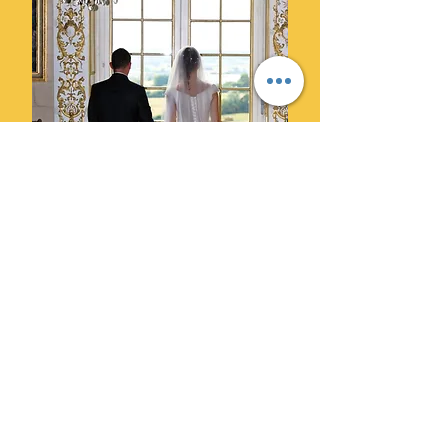
Ils ont choisi Cylprod Images
pour leur mariage et ne le
regrettent pas.
" Des photographes super
professionnels. Leur superbe