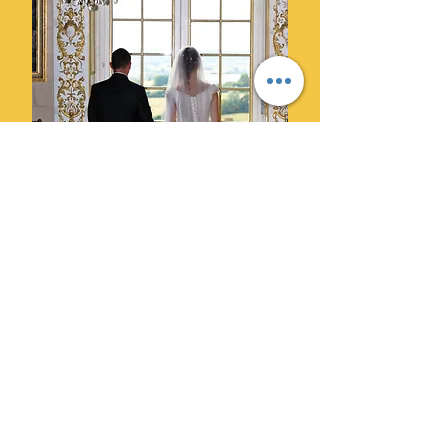
Ils ont choisi Cylprod Images
pour leur mariage et ne le
regrettent pas.
" Des photographes super
professionnels. Leur superbe