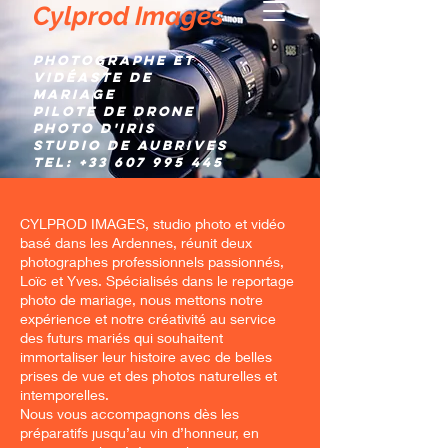
Cylprod Images
Photographe et
Vidéaste de
mariage
Pilote de Drone
Photo d'IRIS
Studio de AUBRIVES
TEL:
+33 607 995 445
CYLPROD IMAGES, studio photo et vidéo
basé dans les Ardennes, réunit deux
photographes professionnels passionnés,
Loïc et Yves. Spécialisés dans le reportage
photo de mariage, nous mettons notre
expérience et notre créativité au service
des futurs mariés qui souhaitent
immortaliser leur histoire avec de belles
prises de vue et des photos naturelles et
intemporelles.
Nous vous accompagnons dès les
préparatifs jusqu’au vin d’honneur, en