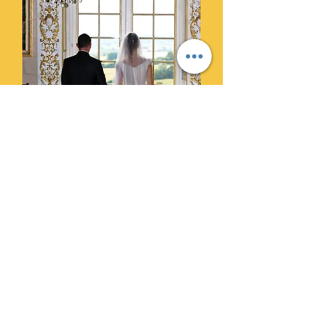
Ils ont choisi Cylprod Images
pour leur mariage et ne le
regrettent pas.
" Des photographes super
professionnels. Leur superbe