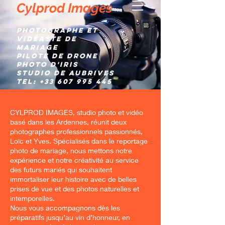
Cylprod Images
Photographe et
Vidéaste de
mariage
Pilote de Drone
Photo d'IRIS
Studio de AUBRIVES
TEL:
+33 607 995 445
CYLPROD IMAGES, studio photo et vidéo
basé dans les Ardennes, réunit deux
photographes professionnels passionnés,
Loïc et Yves. Spécialisés dans le reportage
photo de mariage, nous mettons notre
expérience et notre créativité au service
des futurs mariés qui souhaitent
immortaliser leur histoire avec de belles
prises de vue et des photos naturelles et
intemporelles.
Nous vous accompagnons dès les
préparatifs jusqu’au vin d’honneur, en