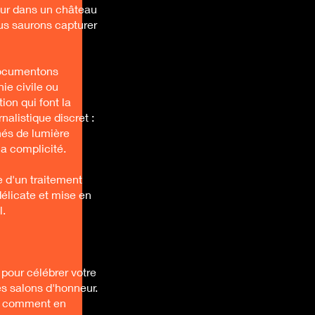
eur dans un château
us saurons capturer
documentons
ie civile ou
ion qui font la
nalistique discret :
nés de lumière
la complicité.
 d'un traitement
délicate et mise en
l.
 pour célébrer votre
es salons d'honneur.
ns comment en