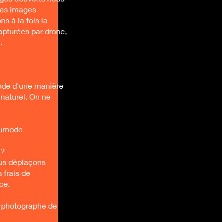
 des images
 à la fois la
apturées par drone,
.
node d'une manière
 naturel. On ne
urnode
 ?
ous déplaçons
 frais de
ce.
n photographe de