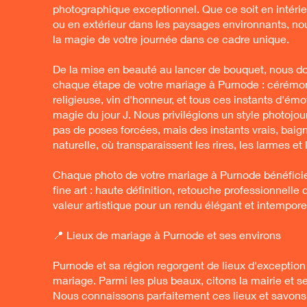
photographique exceptionnel. Que ce soit en intéri
ou en extérieur dans les paysages environnants, no
la magie de votre journée dans ce cadre unique.
De la mise en beauté au lancer de bouquet, nous 
chaque étape de votre mariage à Purnode : cérémon
religieuse, vin d'honneur, et tous ces instants d'émot
magie du jour J. Nous privilégions un style photojour
pas de poses forcées, mais des instants vrais, baig
naturelle, où transparaissent les rires, les larmes et 
Chaque photo de votre mariage à Purnode bénéficie
fine art : haute définition, retouche professionnelle 
valeur artistique pour un rendu élégant et intempore
📍 Lieux de mariage à Purnode et ses environs
Purnode et sa région regorgent de lieux d'exception
mariage. Parmi les plus beaux, citons la mairie et s
Nous connaissons parfaitement ces lieux et savo