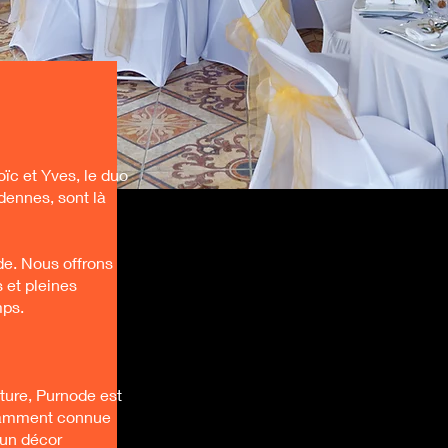
ïc et Yves, le duo
ennes, sont là
de. Nous offrons
 et pleines
mps.
ature, Purnode est
otamment connue
 un décor