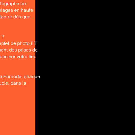
otographe de
ariages en haute
tacter dès que
 ?
plet de photo ET
ent des prises de
es sur votre lieu
à Purnode, chaque
uple, dans la