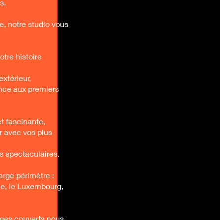
s.
e, notre studio vous
tre histoire
xtérieur,
ance aux premiers
t fascinante,
r avec vos plus
s spectaculaires.
rge périmètre :
ue, le Luxembourg,
ages couverts nous