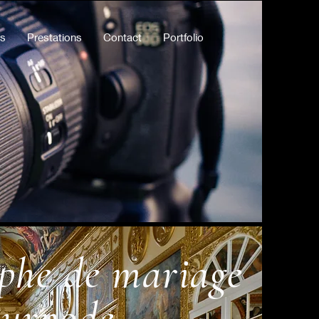
ts
Prestations
Contact
Portfolio
phe de mariage
urnode