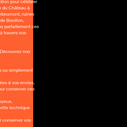
tion pour célébrer
me du Château à
erbeumont, ruines
de Bouillon,
ns parfaitement ces
à travers nos
 Découvrez nos
es ou simplement
tées à vos envies,
our conserver ces
joyeux,
cette technique
r conserver vos