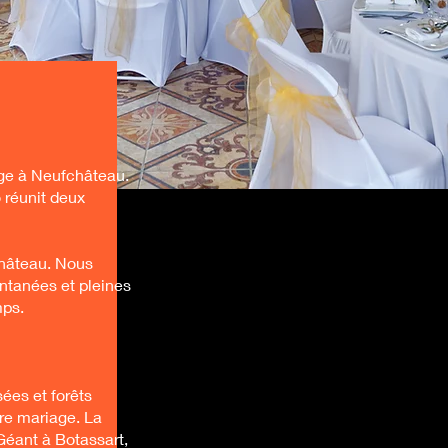
e à Neufchâteau.
 réunit deux
château. Nous
ontanées et pleines
mps.
ées et forêts
tre mariage. La
éant à Botassart,