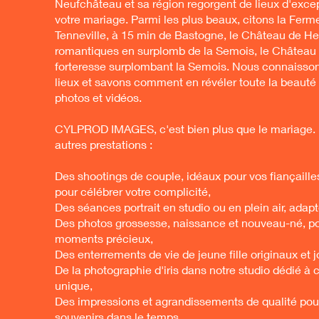
Neufchâteau et sa région regorgent de lieux d'excep
votre mariage. Parmi les plus beaux, citons la Fer
Tenneville, à 15 min de Bastogne, le Château de H
romantiques en surplomb de la Semois, le Château 
forteresse surplombant la Semois. Nous connaisso
lieux et savons comment en révéler toute la beauté 
photos et vidéos.
CYLPROD IMAGES, c'est bien plus que le mariage.
autres prestations :
Des shootings de couple, idéaux pour vos fiançaill
pour célébrer votre complicité,
Des séances portrait en studio ou en plein air, adap
Des photos grossesse, naissance et nouveau-né, p
moments précieux,
Des enterrements de vie de jeune fille originaux et 
De la photographie d'iris dans notre studio dédié à 
unique,
Des impressions et agrandissements de qualité pou
souvenirs dans le temps,