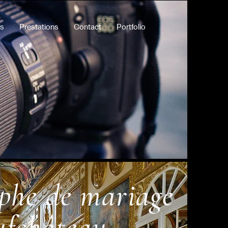
ts
Prestations
Contact
Portfolio
phe de mariage
fchâteau