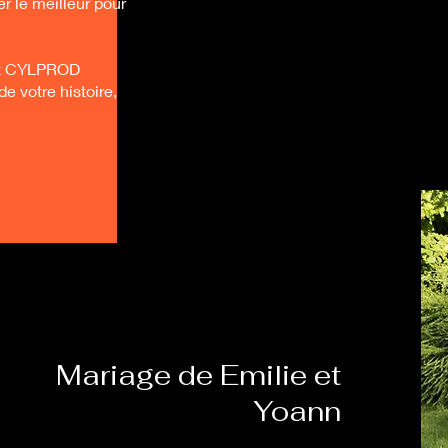
r le meilleur pour
est CYLPROD
e votre histoire,
Mariage de Emilie et
Yoann