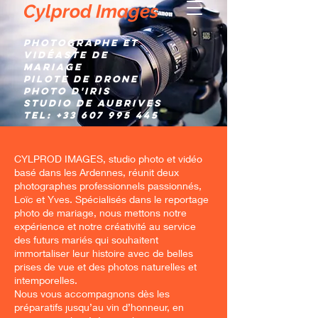
Cylprod Images
Photographe et
Vidéaste de
mariage
Pilote de Drone
Photo d'IRIS
Studio de AUBRIVES
TEL:
+33 607 995 445
CYLPROD IMAGES, studio photo et vidéo
basé dans les Ardennes, réunit deux
photographes professionnels passionnés,
Loïc et Yves. Spécialisés dans le reportage
photo de mariage, nous mettons notre
expérience et notre créativité au service
des futurs mariés qui souhaitent
immortaliser leur histoire avec de belles
prises de vue et des photos naturelles et
intemporelles.
Nous vous accompagnons dès les
préparatifs jusqu’au vin d’honneur, en