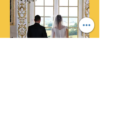
Ils ont choisi Cylprod Images
pour leur mariage et ne le
regrettent pas.
" Des photographes super
professionnels. Leur superbe