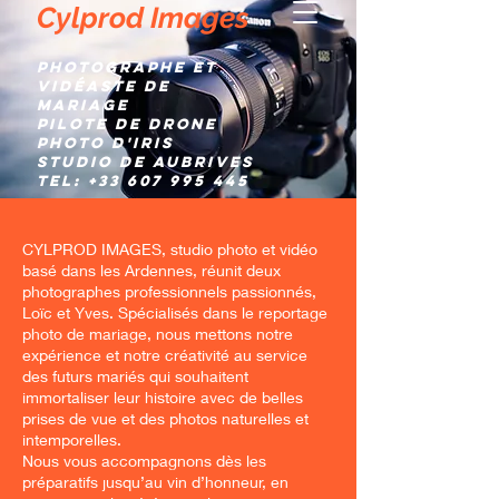
Cylprod Images
Photographe et
Vidéaste de
mariage
Pilote de Drone
Photo d'IRIS
Studio de AUBRIVES
TEL:
+33 607 995 445
CYLPROD IMAGES, studio photo et vidéo
basé dans les Ardennes, réunit deux
photographes professionnels passionnés,
Loïc et Yves. Spécialisés dans le reportage
photo de mariage, nous mettons notre
expérience et notre créativité au service
des futurs mariés qui souhaitent
immortaliser leur histoire avec de belles
prises de vue et des photos naturelles et
intemporelles.
Nous vous accompagnons dès les
préparatifs jusqu’au vin d’honneur, en