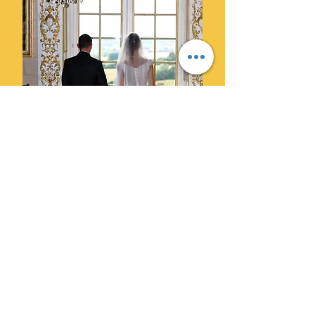
Ils ont choisi Cylprod Images
pour leur mariage et ne le
regrettent pas.
" Des photographes super
professionnels. Leur superbe