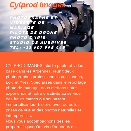
Cylprod Images
Photographe et
Vidéaste de
mariage
Pilote de Drone
Photo d'IRIS
Studio de AUBRIVES
TEL:
+33 607 995 445
CYLPROD IMAGES, studio photo et vidéo
basé dans les Ardennes, réunit deux
photographes professionnels passionnés,
Loïc et Yves. Spécialisés dans le reportage
photo de mariage, nous mettons notre
expérience et notre créativité au service
des futurs mariés qui souhaitent
immortaliser leur histoire avec de belles
prises de vue et des photos naturelles et
intemporelles.
Nous vous accompagnons dès les
préparatifs jusqu’au vin d’honneur, en