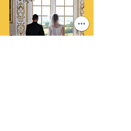
Ils ont choisi Cylprod Images
pour leur mariage et ne le
regrettent pas.
" Des photographes super
professionnels. Leur superbe