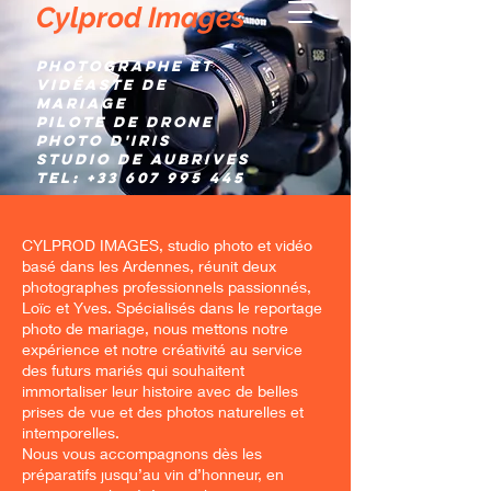
Cylprod Images
Photographe et
Vidéaste de
mariage
Pilote de Drone
Photo d'IRIS
Studio de AUBRIVES
TEL:
+33 607 995 445
CYLPROD IMAGES, studio photo et vidéo
basé dans les Ardennes, réunit deux
photographes professionnels passionnés,
Loïc et Yves. Spécialisés dans le reportage
photo de mariage, nous mettons notre
expérience et notre créativité au service
des futurs mariés qui souhaitent
immortaliser leur histoire avec de belles
prises de vue et des photos naturelles et
intemporelles.
Nous vous accompagnons dès les
préparatifs jusqu’au vin d’honneur, en