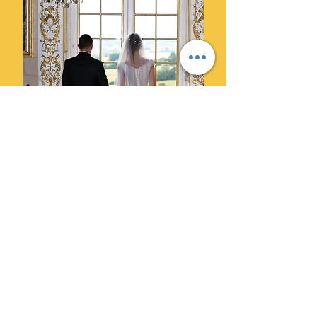
Ils ont choisi Cylprod Images
pour leur mariage et ne le
regrettent pas.
" Des photographes super
professionnels. Leur superbe