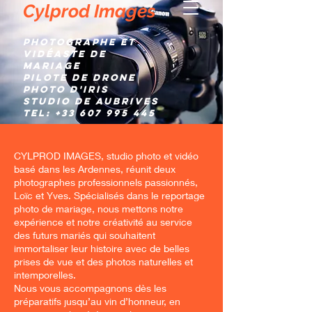
Cylprod Images
Photographe et
Vidéaste de
mariage
Pilote de Drone
Photo d'IRIS
Studio de AUBRIVES
TEL:
+33 607 995 445
CYLPROD IMAGES, studio photo et vidéo
basé dans les Ardennes, réunit deux
photographes professionnels passionnés,
Loïc et Yves. Spécialisés dans le reportage
photo de mariage, nous mettons notre
expérience et notre créativité au service
des futurs mariés qui souhaitent
immortaliser leur histoire avec de belles
prises de vue et des photos naturelles et
intemporelles.
Nous vous accompagnons dès les
préparatifs jusqu’au vin d’honneur, en