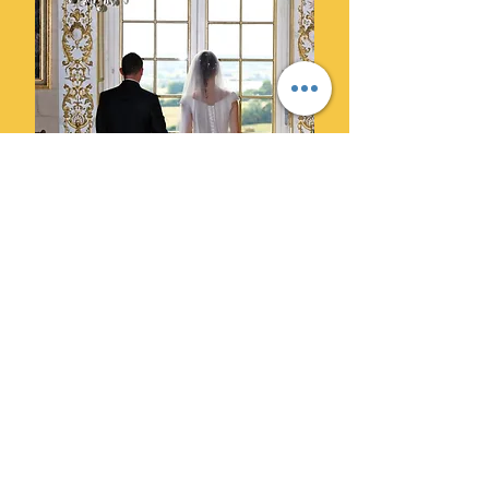
Ils ont choisi Cylprod Images
pour leur mariage et ne le
regrettent pas.
" Des photographes super
professionnels. Leur superbe