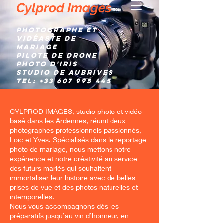
Cylprod Images
Photographe et
Vidéaste de
mariage
Pilote de Drone
Photo d'IRIS
Studio de AUBRIVES
TEL:
+33 607 995 445
CYLPROD IMAGES, studio photo et vidéo
basé dans les Ardennes, réunit deux
photographes professionnels passionnés,
Loïc et Yves. Spécialisés dans le reportage
photo de mariage, nous mettons notre
expérience et notre créativité au service
des futurs mariés qui souhaitent
immortaliser leur histoire avec de belles
prises de vue et des photos naturelles et
intemporelles.
Nous vous accompagnons dès les
préparatifs jusqu’au vin d’honneur, en