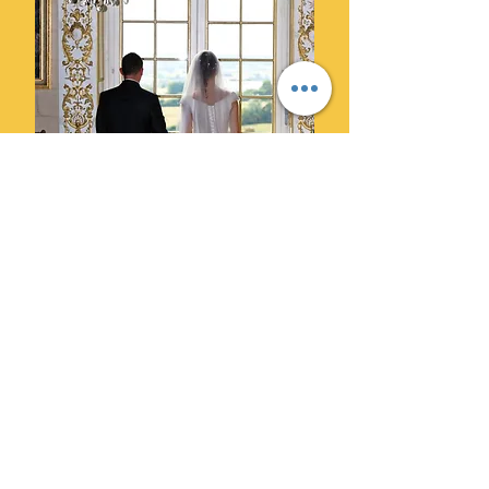
Ils ont choisi Cylprod Images
pour leur mariage et ne le
regrettent pas.
" Des photographes super
professionnels. Leur superbe