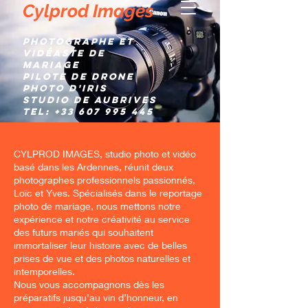
Cylprod Images
Photographe et
Vidéaste de
mariage
Pilote de Drone
Photo d'IRIS
Studio de AUBRIVES
TEL:
+33 607 995 445
CYLPROD IMAGES, studio photo et vidéo
basé dans les Ardennes, réunit deux
photographes professionnels passionnés,
Loïc et Yves. Spécialisés dans le reportage
photo de mariage, nous mettons notre
expérience et notre créativité au service
des futurs mariés qui souhaitent
immortaliser leur histoire avec de belles
prises de vue et des photos naturelles et
intemporelles.
Nous vous accompagnons dès les
préparatifs jusqu’au vin d’honneur, en