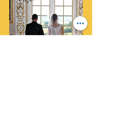
Ils ont choisi Cylprod Images
pour leur mariage et ne le
regrettent pas.
" Des photographes super
professionnels. Leur superbe