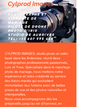
Cylprod Images
Photographe et
Vidéaste de
mariage
Pilote de Drone
Photo d'IRIS
Studio de AUBRIVES
TEL:
+33 607 995 445
CYLPROD IMAGES, studio photo et vidéo
basé dans les Ardennes, réunit deux
photographes professionnels passionnés,
Loïc et Yves. Spécialisés dans le reportage
photo de mariage, nous mettons notre
expérience et notre créativité au service
des futurs mariés qui souhaitent
immortaliser leur histoire avec de belles
prises de vue et des photos naturelles et
intemporelles.
Nous vous accompagnons dès les
préparatifs jusqu’au vin d’honneur, en