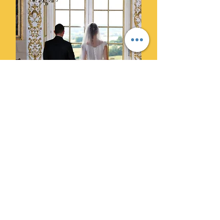
Ils ont choisi Cylprod Images
pour leur mariage et ne le
regrettent pas.
" Des photographes super
professionnels. Leur superbe