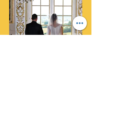
Ils ont choisi Cylprod Images
pour leur mariage et ne le
regrettent pas.
" Des photographes super
professionnels. Leur superbe