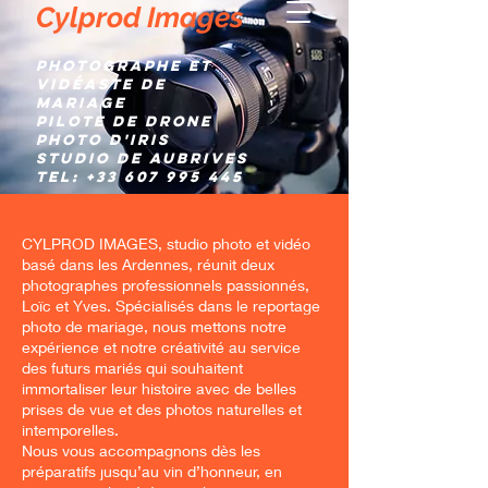
Cylprod Images
Photographe et
Vidéaste de
mariage
Pilote de Drone
Photo d'IRIS
Studio de AUBRIVES
TEL:
+33 607 995 445
CYLPROD IMAGES, studio photo et vidéo
basé dans les Ardennes, réunit deux
photographes professionnels passionnés,
Loïc et Yves. Spécialisés dans le reportage
photo de mariage, nous mettons notre
expérience et notre créativité au service
des futurs mariés qui souhaitent
immortaliser leur histoire avec de belles
prises de vue et des photos naturelles et
intemporelles.
Nous vous accompagnons dès les
préparatifs jusqu’au vin d’honneur, en