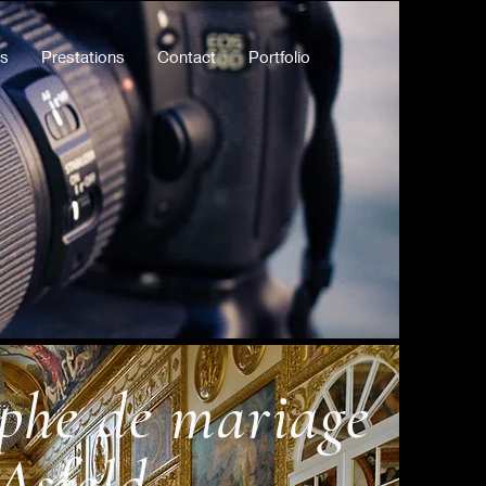
ts
Prestations
Contact
Portfolio
phe de mariage
Asfeld