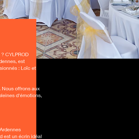
ld ? CYLPROD
dennes, est
ionnés : Loïc et
. Nous offrons aux
pleines d'émotions,
s Ardennes
d est un écrin idéal