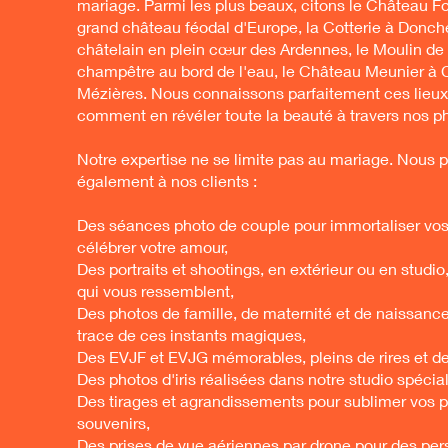
mariage. Parmi les plus beaux, citons le Château Fo
grand château féodal d'Europe, la Cotterie à Donch
châtelain en plein cœur des Ardennes, le Moulin de 
champêtre au bord de l'eau, le Château Meunier à C
Mézières. Nous connaissons parfaitement ces lieux
comment en révéler toute la beauté à travers nos ph
Notre expertise ne se limite pas au mariage. Nous 
également à nos clients :
Des séances photo de couple pour immortaliser vos 
célébrer votre amour,
Des portraits et shootings, en extérieur ou en studi
qui vous ressemblent,
Des photos de famille, de maternité et de naissance
trace de ces instants magiques,
Des EVJF et EVJG mémorables, pleins de rires et d
Des photos d'iris réalisées dans notre studio spéc
Des tirages et agrandissements pour sublimer vos 
souvenirs,
Des prises de vue aériennes par drone pour des per