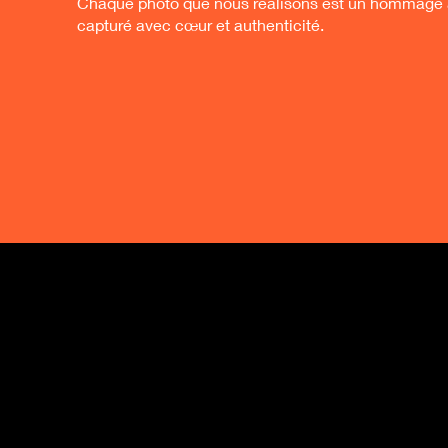
Chaque photo que nous réalisons est un hommage à
capturé avec cœur et authenticité.