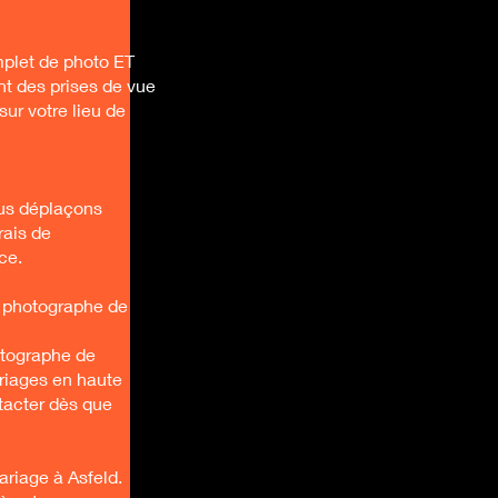
plet de photo ET
t des prises de vue
ur votre lieu de
ous déplaçons
rais de
ce.
n photographe de
otographe de
ariages en haute
tacter dès que
riage à Asfeld.