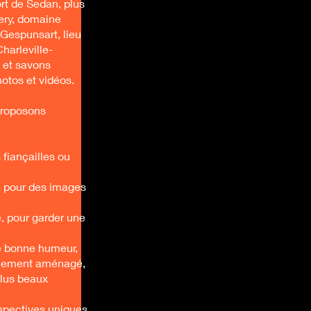
rt de Sedan, plus
ery, domaine
Gespunsart, lieu
harleville-
 et savons
otos et vidéos.
proposons
fiançailles ou
o, pour des images
, pour garder une
e bonne humeur,
ialement aménagé,
plus beaux
spectives uniques.