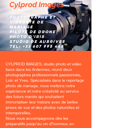
Cylprod Images
Photographe et
Vidéaste de
mariage
Pilote de Drone
Photo d'IRIS
Studio de AUBRIVES
TEL:
+33 607 995 445
CYLPROD IMAGES, studio photo et vidéo
basé dans les Ardennes, réunit deux
photographes professionnels passionnés,
Loïc et Yves. Spécialisés dans le reportage
photo de mariage, nous mettons notre
expérience et notre créativité au service
des futurs mariés qui souhaitent
immortaliser leur histoire avec de belles
prises de vue et des photos naturelles et
intemporelles.
Nous vous accompagnons dès les
préparatifs jusqu’au vin d’honneur, en