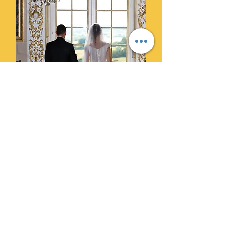
Ils ont choisi Cylprod Images
pour leur mariage et ne le
regrettent pas.
" Des photographes super
professionnels. Leur superbe